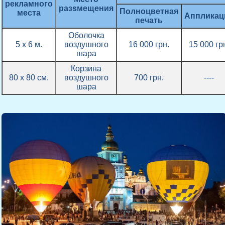
рекламного
разsмещения
Полноцветная
места
Аппликац
печать
Оболочка
5 х 6 м.
воздушного
16 000 грн.
15 000 гр
шара
Корзина
80 х 80 см.
воздушного
700 грн.
----
шара