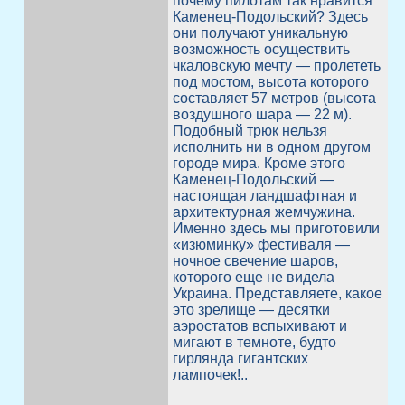
почему пилотам так нравится
Каменец-Подольский? Здесь
они получают уникальную
возможность осуществить
чкаловскую мечту — пролететь
под мостом, высота которого
составляет 57 метров (высота
воздушного шара — 22 м).
Подобный трюк нельзя
исполнить ни в одном другом
городе мира. Кроме этого
Каменец-Подольский —
настоящая ландшафтная и
архитектурная жемчужина.
Именно здесь мы приготовили
«изюминку» фестиваля —
ночное свечение шаров,
которого еще не видела
Украина. Представляете, какое
это зрелище — десятки
аэростатов вспыхивают и
мигают в темноте, будто
гирлянда гигантских
лампочек!..