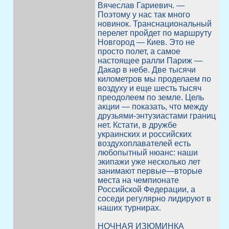
Вячеслав Гариевич. —
Поэтому у нас так много
новинок. Транснациональный
перелет пройдет по маршруту
Новгород — Киев. Это не
просто полет, а самое
настоящее ралли Париж —
Дакар в небе. Две тысячи
километров мы проделаем по
воздуху и еще шесть тысяч
преодолеем по земле. Цель
акции — показать, что между
друзьями-энтузиастами границ
нет. Кстати, в дружбе
украинских и российских
воздухоплавателей есть
любопытный нюанс: наши
экипажи уже несколько лет
занимают первые—вторые
места на чемпионате
Российской Федерации, а
соседи регулярно лидируют в
наших турнирах.
НОЧНАЯ ИЗЮМИНКА