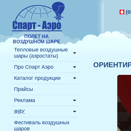
(0
ПОЛЕТ НА
ВОЗДУШНОМ ШАРЕ
Тепловые воздушные
шары (аэростаты)
ОРИЕНТИР
Подробнее ...
Про Спарт Аэро
Где полетать на шаре?
История
Каталог продукции
Полёт на воздушном
Пресс-релизы
Надувные фигуры
Прайсы
шаре
Газовые аэростаты
Реклама
Купить воздушный шар
Декорации
История
На тепловом аэростате
ФВУ
воздухоплавания
Надувные аттракционы
На газовом аэростате
Информация
Фестиваль воздушных
Воздухоплавательная
Надувные павильоны
шаров
На надувных фигурах