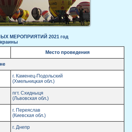
Х МЕРОПРИЯТИЙ 2021 год
Украин
ы
М
е
с
то
проведен
и
я
не
г. Каменец-Подольский
(Хмельницкая обл.)
пгт. Схидныця
(Львовская обл.)
г. Переяслав
(Киевская обл.)
г. Днепр