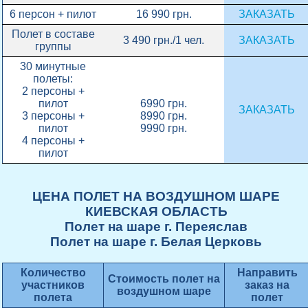
6 персон + пилот
16 990 грн.
ЗАКАЗАТЬ
Полет в составе
3 490 грн./1 чел.
ЗАКАЗАТЬ
группы
30 минутные
полеты:
2 персоны +
пилот
6990 грн.
ЗАКАЗАТЬ
3 персоны +
8990 грн.
пилот
9990 грн.
4 персоны +
пилот
ЦЕНА ПОЛЕТ НА ВОЗДУШНОМ ШАРЕ
КИЕВСКАЯ ОБЛАСТЬ
Полет на шаре г. Переяслав
Полет на шаре г. Белая Церковь
Количество
Направить
Стоимость полет на
участников
заказ на
воздушном шаре
полета
полет