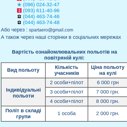
(096) 024-32-47
(093) 611-40-96
(044) 463-74-46
(044) 463-74-48
Або через :
spartaero@gmail.com
А також через наші сторінки в соціальних мережах
Вартість ознайомлювальних польотів на
повітряній кулі:
Кількість
Ціна польоту
Вид польоту
учасників
на кулі
2 особи+пілот
6 000 грн
Індивідуальні
3 особи+пілот
7 000 грн.
польоти
4 особи+пілот
8 000 грн.
Політ в складі
1 особа
2 000 грн.
групи