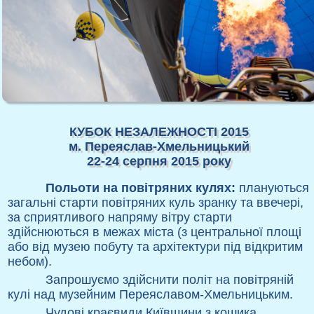
КУБОК НЕЗАЛЕЖНОСТІ 2015
м. Переяслав-Хмельницький
22-24 серпня 2015 року
Польоти на повітряних кулях:
плануються
загальні старти повітряних куль зранку та ввечері,
за сприятливого напряму вітру старти
здійснюються в межах міста (з центральної площі
або від музею побуту та архітектури під відкритим
небом).
Запрошуємо здійснити політ на повітряній
кулі над музейним Переяславом-Хмельницьким.
Чудові краєвиди Київщини з кошика