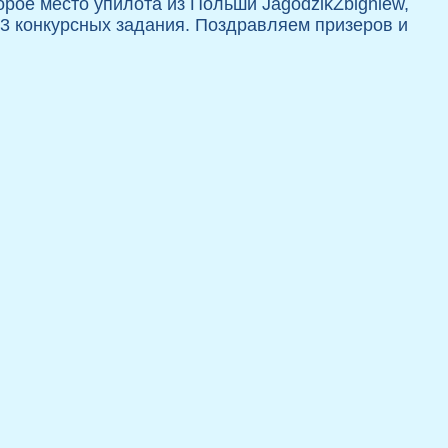
торое место упилота из Польши JagodzikZbigniew,
 23 конкурсных задания. Поздравляем призеров и