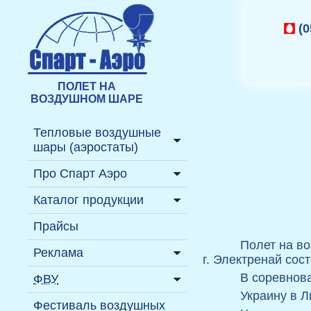
(0
ПОЛЕТ НА
ВОЗДУШНОМ ШАРЕ
Тепловые воздушные
шары (аэростаты)
Подробнее ...
Про Спарт Аэро
Где полетать на шаре?
История
Каталог продукции
Полёт на воздушном
Пресс-релизы
Надувные фигуры
Прайсы
шаре
Полет на во
Газовые аэростаты
Реклама
Купить воздушный шар
г. Электренай сос
Декорации
История
На тепловом аэростате
В соревнова
ФВУ
воздухоплавания
Надувные аттракционы
Украину в Л
На газовом аэростате
Информация
Фестиваль воздушных