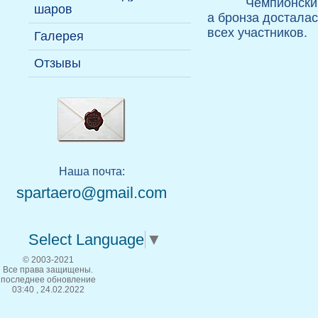
Воздухоплавательная
Надувные павильоны
Чемпионский
шаров
На надувных фигурах
Руководство
терминология
а бронза досталас
всех участников.
Галерея
Пилоты
Отзывы
Наша почта:
spartaero@gmail.com
Select Language
▼
© 2003-2021
Все права защищены.
последнее обновление
03:40 , 24.02.2022