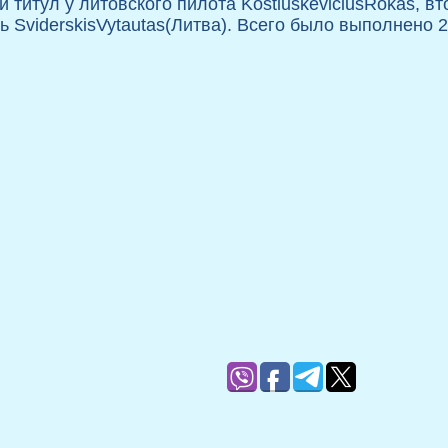
 титул у литовского пилота KostiuskeviciusRokas, в
ь SviderskisVytautas(Литва). Всего было выполнено