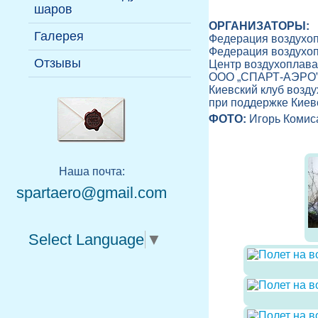
Воздухоплавательная
Надувные павильоны
шаров
На надувных фигурах
Руководство
терминология
ОРГАНИЗАТОРЫ:
Галерея
Пилоты
Федерация воздухо
Федерация воздухоп
Отзывы
Центр воздухоплав
ООО „СПАРТ-АЭРО
Киевский клуб возду
при поддержке Киев
ФОТО:
Игорь Комис
Наша почта:
spartaero@gmail.com
Select Language
▼