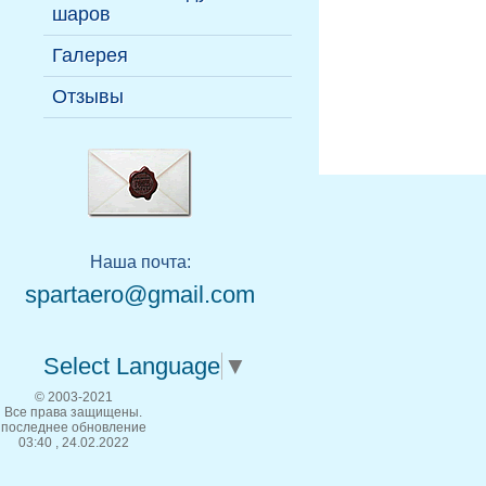
Воздухоплавательная
Надувные павильоны
шаров
На надувных фигурах
Руководство
терминология
Галерея
Пилоты
Отзывы
Наша почта:
spartaero@gmail.com
Select Language
▼
© 2003-2021
Все права защищены.
последнее обновление
03:40 , 24.02.2022