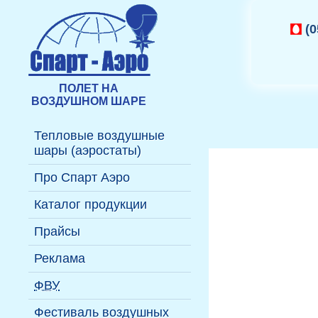
(0
ПОЛЕТ НА
ВОЗДУШНОМ ШАРЕ
Тепловые воздушные
шары (аэростаты)
Подробнее ...
Про Спарт Аэро
Где полетать на шаре?
История
Каталог продукции
Полёт на воздушном
Пресс-релизы
Надувные фигуры
Прайсы
шаре
Газовые аэростаты
Реклама
Купить воздушный шар
Декорации
История
На тепловом аэростате
ФВУ
воздухоплавания
Надувные аттракционы
На газовом аэростате
Информация
Фестиваль воздушных