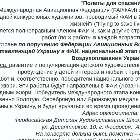
"Полеты для спасени
Международная Авиационная Федерация (FAI/ФАИ) 
дной конкурс юных художников, проводимый ФАИ в 2
жизней"/ ("Flying to save liv
яется полноправным членом ФАИ и, как и другие ст
работ (по 3 работы в каждой возраст
стране
по поручению Федерации Авиационных Ви
тавляющей Украину в ФАИ,
национальный этап 
Воздухоплавания Укра
рса:
развитие и популяризация детского художествен
пробуждение у детей интереса и любви к при
бот и, соответственно, победители национального 
 жюри. Эти работы будут направлены в ФАИ (Лозанн
ным Жюри. Победитель международного этапа Конку
твенно Золотую, Серебряную или Бронзовую медаль
ны в Украину, и будут вручаться во время проведе
Адрес оргкомитета:
Феодосийская Детская Художественная Шко
ул. Десантников, 10, г. Феодосия, 
На конверте должна быть пометка – 