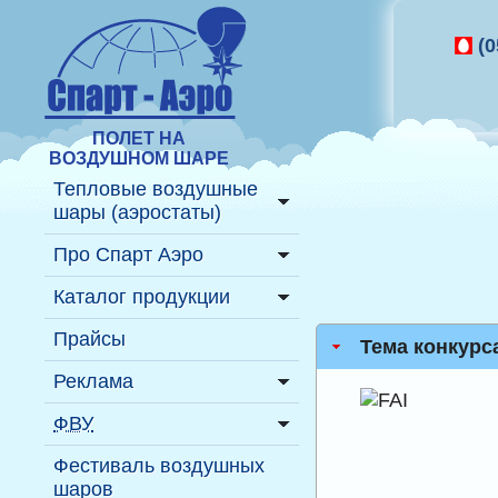
(0
ПОЛЕТ НА
ВОЗДУШНОМ ШАРЕ
Тепловые воздушные
шары (аэростаты)
Подробнее ...
Про Спарт Аэро
Где полетать на шаре?
История
Каталог продукции
Полёт на воздушном
Пресс-релизы
Надувные фигуры
Прайсы
шаре
Тема конкурса
Газовые аэростаты
Реклама
Купить воздушный шар
Декорации
История
На тепловом аэростате
ФВУ
воздухоплавания
Надувные аттракционы
На газовом аэростате
Информация
Фестиваль воздушных
Воздухоплавательная
Надувные павильоны
шаров
На надувных фигурах