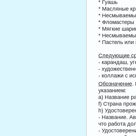
* Гуашь
* Масляные кр
* Несмываемы
* Фломастеры
* Мягкие шари
* Несмываемы
* Пастель ил
Следующие с
- карандаш, у
- художествен
- коллажи с и
Обозначение
.
указанием:
a) Название ра
f) Страна про
h) Удостовере
- Название. А
что работа до
- Удостоверен