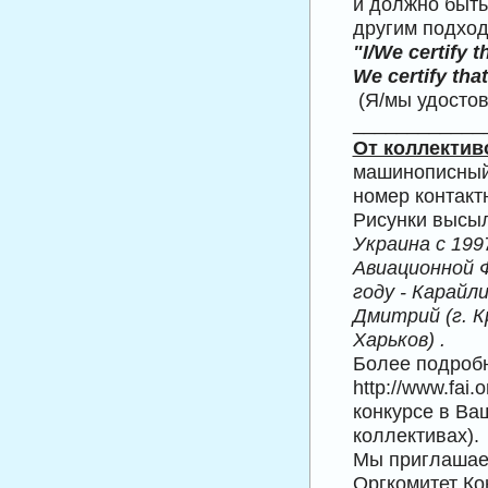
и должно быть
другим подхо
"I/We certify th
We certify that .
(Я/мы удостов
_____________
От коллектив
машинописный 
номер контакт
Рисунки высы
Украина с 199
Авиационной Ф
году - Карайл
Дмитрий (г. Кр
Харьков) .
Более подробн
http://www.fai.o
конкурсе в Ва
коллективах).
Мы приглашаем
Оргкомитет Ко