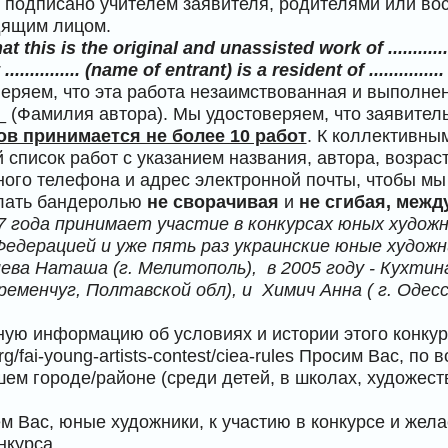
 подписано учителем заявителя, родителями или вос
дящим лицом.
at this is the original and unassisted work of ............
.............. (name of entrant) is a resident of ..............
еряем, что эта работа незаимствованная и выполнена
 (Фамилия автора). Мы удостоверяем, что заявитель
ов принимается не более 10 работ
. К коллективны
список работ с указанием названия, автора, возрас
ного телефона и адрес электронной почты, чтобы мы
лать бандеролью
не сворачивая
и
не сгибая, межд
7 года принимает участие в конкурсах юных худож
едерацией и уже пять раз украинские юные художн
иева Наташа (г. Мелитополь), в 2005 году - Кухтина 
еменчуг, Полтавской обл), и Химич Анна ( г. Одесса
ую информацию об условиях и истории этого конкур
rg/fai-young-artists-contest/ciea-rules
Просим Вас, по в
шем городе/районе (среди детей, в школах, художест
 Вас, юные художники, к участию в конкурсе и жела
нкурса