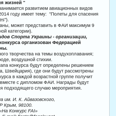
я жизней "
занимается развитием авиационных видов
014 году имеет тему: "Полеты для спасения
es").
раны, может представить в ФАИ максимум 9
ной категории).
дов Спорта Украины - организации,
конкурса организован Федерацией
ины
.
ного творчества на темы воздухоплавания;
роде, воздушной стихии.
этапа конкурса будут определены решением
а, Швейцария), где они будут рассмотрены
рса в каждой возрастной группе получит
 вместе с дипломом ФАИ. Награды будут
ния подходящего случаю мероприятия.
ла
им. И. К. Айвазовского,
АР Крым, 98100.
«На Конкурс
FAI
»