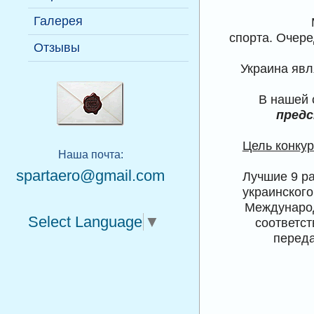
Руководство
терминология
Галерея
Пилоты
спорта. Очере
Отзывы
Украина явл
В нашей 
предс
Цель конку
Наша почта:
spartaero@gmail.com
Лучшие 9 ра
украинского
Международ
Select Language
▼
соответс
переда