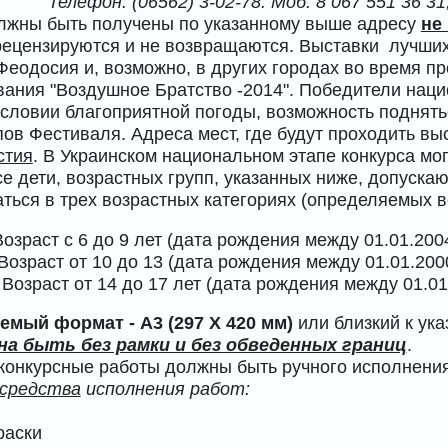
Телефон: (06562) 3-02-78. Моб. 8
067 551 36 31
лжны быть получены по указанному выше адресу
не
рецензируются и не возвращаются. Выставки лучших 
Феодосия и, возможно, в других городах во время 
ания "Воздушное Братство -2014". Победители нацио
условии благоприятной погоды, возможность поднять
пов Фестиваля. Адреса мест, где будут проходить вы
стия
. В Украинском национальном этапе конкурса мо
се дети, возрастных групп, указанных ниже, допускаю
ться в трех возрастных категориях (определяемых во
 Возраст с 6 до 9 лет (дата рождения между 01.01.200
: Возраст от 10 до 13 (дата рождения между 01.01.200
а: Возраст от 14 до 17 лет (дата рождения между 01.01
емый формат - А3 (297 Х 420 мм)
или близкий к ука
а быть без рамки и без обведенных границ
.
 конкурсные работы должны быть ручного исполнения
средства
исполнения работ:
раски