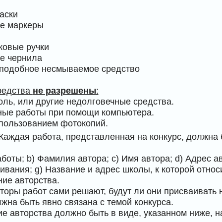
аски
е маркеры
ковые ручки
е чернила
и подобное несмываемое средство
редства
не разрешены
:
голь, или другие недолговечные средства.
ные работы при помощи компьютера.
спользованием фотокопий.
 Каждая работа, представленная на конкурс, должна 
боты; b) Фамилия автора; с) Имя автора; d) Адрес а
живания; g) Название и адрес школы, к которой от
ние авторства.
вторы работ сами решают, будут ли они присваивать 
лжна быть явно связана с темой конкурса.
ие авторства должно быть в виде, указанном ниже, н