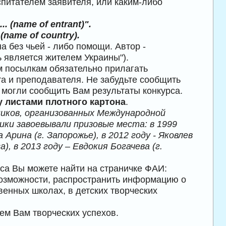
питателем заявителя, или каким-либо
...
(name of entrant)
".
.
(name of country)
.
 без чьей - либо помощи. Автор -
 является жителем Украины").
м посылкам обязательно прилагать
та и преподавателя. Не забудьте сообщить
 могли сообщить Вам результаты конкурса.
у листами плотного картона
.
ников, организованных Международной
ики завоевывали призовые места: в 1999
Арина (г. Запорожье), в 2012 году - Яковлев
), в 2013 году – Евдокия Богачева (г.
са Вы можете найти на страничке ФАИ:
озможности, распространить информацию о
венных школах, в детских творческих
ем Вам творческих успехов.