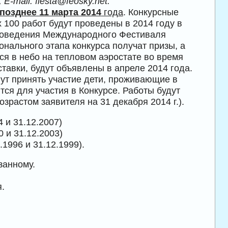
,
E
-
mail
:
fiesta@feosky.net
.
 позднее 11 марта 2014
года
. Конкурсные
100 работ будут проведены в 2014 году в
проведения Международного Фестиваля
нального этапа конкурса получат призы, а
ся в небо на тепловом аэростате во время
ставки, будут объявлены в апреле 2014 года.
гут принять участие дети, проживающие в
тся для участия в Конкурсе. Работы будут
зрастом заявителя на 31 декабря 2014 г.).
4 и 31.12.2007)
0 и 31.12.2003)
.1996 и 31.12.1999).
занному.
.