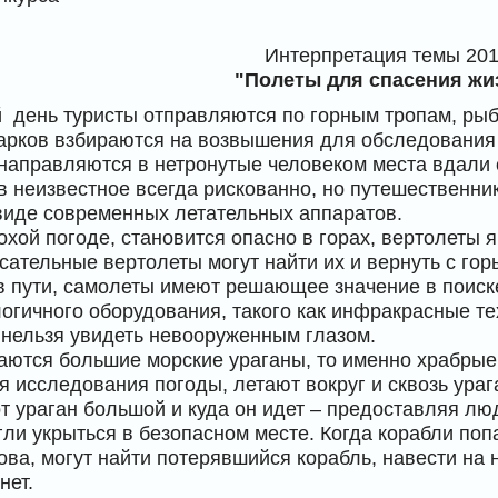
Интерпретация темы 201
"Полеты для спасения жи
 день туристы отправляются по горным тропам, рыб
арков взбираются на возвышения для обследования 
направляются в нетронутые человеком места вдали 
в неизвестное всегда рискованно, но путешественн
виде современных летательных аппаратов.
лохой погоде, становится опасно в горах, вертолеты
сательные вертолеты могут найти их и вернуть с гор
в пути, самолеты имеют решающее значение в поиске
огичного оборудования, такого как инфракрасные тех
 нельзя увидеть невооруженным глазом.
аются большие морские ураганы, то именно храбрые
я исследования погоды, летают вокруг и сквозь ураг
от ураган большой и куда он идет – предоставляя л
гли укрыться в безопасном месте. Когда корабли поп
ва, могут найти потерявшийся корабль, навести на н
нет.