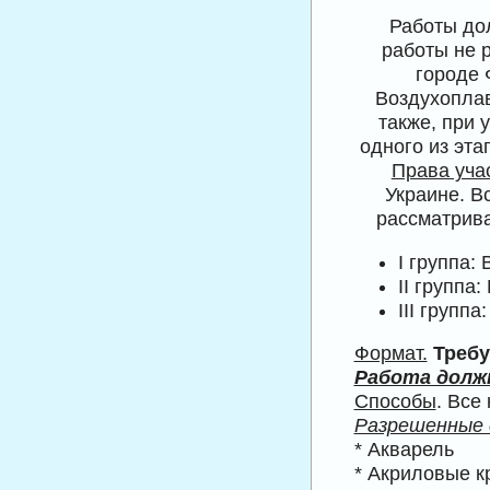
Работы до
работы не 
городе 
Воздухоплав
также, при 
одного из эта
Права уча
Украине. В
рассматрива
I группа:
II группа
III групп
Формат.
Требу
Работа должн
Способы
. Все
Разрешенные 
* Акварель
* Акриловые к